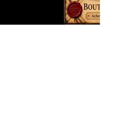
​
•
c
azbenj@gmail.com
• Siret N°
81335824900023
© 2024 BenSculpt Creations
France
Mentions légales