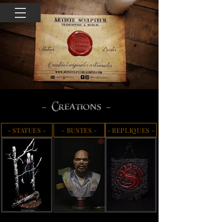
- Creations -
- STATUES -
- BUSTES -
- REPLIQUES -